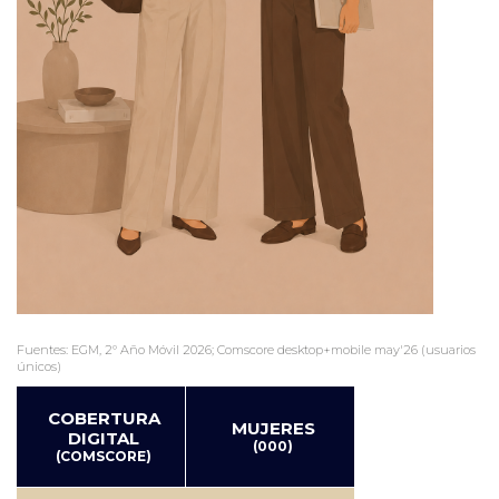
Fuentes: EGM, 2º Año Móvil 2026; Comscore desktop+mobile may'26 (usuarios
únicos)
COBERTURA
MUJERES
DIGITAL
(000)
(COMSCORE)