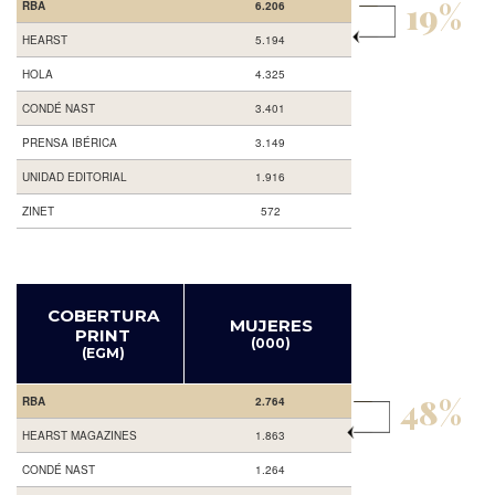
19%
RBA
6.206
HEARST
5.194
HOLA
4.325
CONDÉ NAST
3.401
PRENSA IBÉRICA
3.149
UNIDAD EDITORIAL
1.916
ZINET
572
COBERTURA
MUJERES
PRINT
(000)
(EGM)
48%
RBA
2.764
HEARST MAGAZINES
1.863
CONDÉ NAST
1.264