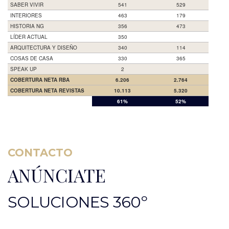
SABER VIVIR
541
529
INTERIORES
463
179
HISTORIA NG
356
473
LÍDER ACTUAL
350
ARQUITECTURA Y DISEÑO
340
114
COSAS DE CASA
330
365
SPEAK UP
2
COBERTURA NETA RBA
6.206
2.764
COBERTURA NETA REVISTAS
10.113
5.320
OCULTO
61%
52%
CONTACTO
ANÚNCIATE
SOLUCIONES 360º