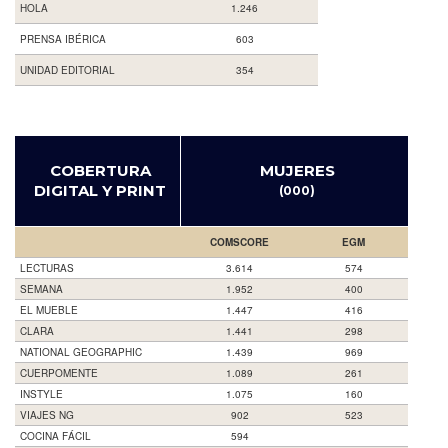
HOLA
1.246
PRENSA IBÉRICA
603
UNIDAD EDITORIAL
354
COBERTURA
MUJERES
DIGITAL Y PRINT
(000)
COMSCORE
EGM
LECTURAS
3.614
574
SEMANA
1.952
400
EL MUEBLE
1.447
416
CLARA
1.441
298
NATIONAL GEOGRAPHIC
1.439
969
CUERPOMENTE
1.089
261
INSTYLE
1.075
160
VIAJES NG
902
523
COCINA FÁCIL
594