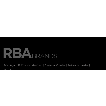
Aviso legal
Política de privacidad
Gestionar Cookies
Política de cookies
 Canal ético
Marcas
ARQUITECTURA Y DISEÑO
CASA & DESIGN
CASAS DE CAMPO
CLARA
COCINA FÁCIL
COCINA FÁCIL WEB