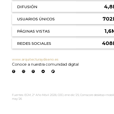
4,8
DIFUSIÓN
702
USUARIOS ÚNICOS
1,6
PÁGINAS VISTAS
408
REDES SOCIALES
www.arquitecturaydiseno.es
Conoce a nuestra comunidad digital
Fuentes: EGM, 2º Año Móvil 2026; OJD, ene-dic'25; Comscore desktop+mobil
may'26