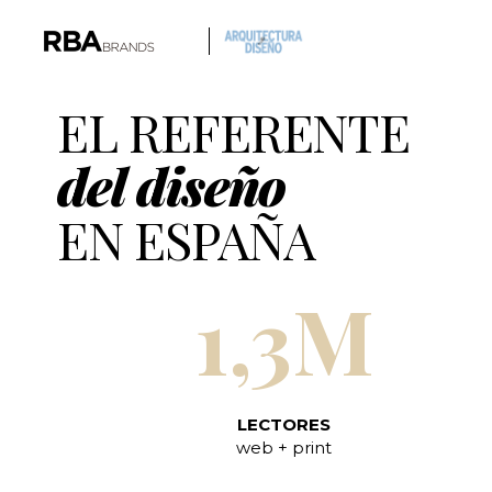
EL REFERENTE
del diseño
EN ESPAÑA
1,3M
LECTORES
web + print