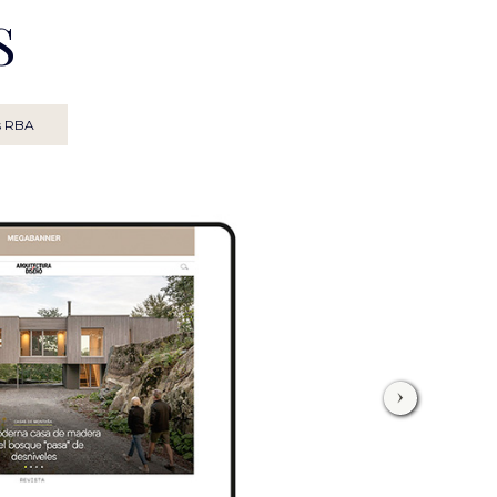
S
as RBA