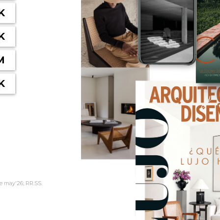
K
K
M
K
e may'26; RR.SS.