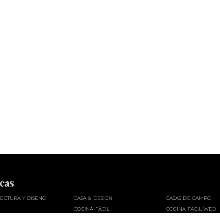
cas
ECTURA Y DISEÑO
CASA & DESIGN
CASAS DE CAMPO
COCINA FÁCIL
COCINA FÁCIL WEB
DE CASA
CUERPOMENTE
EL JUEVES