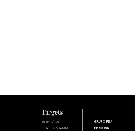
Targets
GRUPO RBA
25-54 AÑOS
REVISTAS
CLASE A-MA-MM
LIBROS
HOMBRES