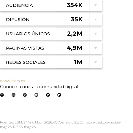
354K
AUDIENCIA
35K
DIFUSIÓN
2,2M
USUARIOS ÚNICOS
4,9M
PÁGINAS VISTAS
1M
REDES SOCIALES
www.clara.es
Conoce a nuestra comunidad digital
Fuentes: EGM, 2º Año Móvil 2026; OJD, ene-dic'25; Comscore desktop+mobile
may'26; RR.SS. may'26