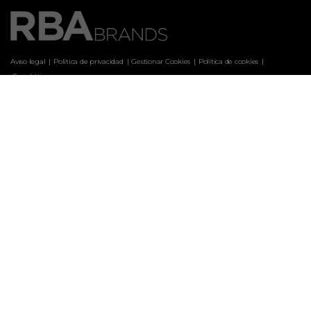
Aviso legal
Política de privacidad
Gestionar Cookies
Política de cookies
 Canal ético
Marcas
ARQUITECTURA Y DISEÑO
CASA & DESIGN
CASAS DE CAMPO
CLARA
COCINA FÁCIL
COCINA FÁCIL WEB
COSAS DE CASA
CUERPOMENTE
EL JUEVES
EL MUEBLE
HISTORIA NATIONAL GEOGRAPHIC
HISTORIA NG PORTUGAL
INSTYLE
INTERIORES
LABORES DEL HOGAR
LECTURAS
LECTURAS COCINA
LÍDER ACTUAL
NATIONAL GEOGRAPHIC
NGM PORTUGAL
PATRONES
SABER COCINAR
SABER VIVIR
SEMANA