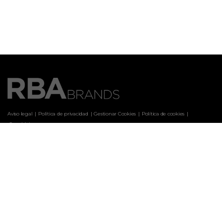
Aviso legal
Política de privacidad
Gestionar Cookies
Política de cookies
 Canal ético
Marcas
ARQUITECTURA Y DISEÑO
CASA & DESIGN
CASAS DE CAMPO
CLARA
COCINA FÁCIL
COCINA FÁCIL WEB
COSAS DE CASA
CUERPOMENTE
EL JUEVES
EL MUEBLE
HISTORIA NATIONAL GEOGRAPHIC
HISTORIA NG PORTUGAL