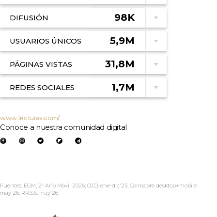
98K
DIFUSIÓN
5,9M
USUARIOS ÚNICOS
31,8M
PÁGINAS VISTAS
1,7M
REDES SOCIALES
www.lecturas.com/
Conoce a nuestra comunidad digital
Fuentes: EGM, 2º Año Móvil 2026; OJD, ene-dic'25; Comscore desktop+mobile
may'26; RR.SS. may'26