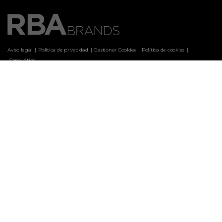
Aviso legal
Política de privacidad
Gestionar Cookies
Política de cookies
 Canal ético
Marcas
ARQUITECTURA Y DISEÑO
CASA & DESIGN
CASAS DE CAMPO
CLARA
COCINA FÁCIL
COCINA FÁCIL WEB
COSAS DE CASA
CUERPOMENTE
EL JUEVES
EL MUEBLE
HISTORIA NATIONAL GEOGRAPHIC
HISTORIA NG PORTUGAL
INSTYLE
INTERIORES
LABORES DEL HOGAR
LECTURAS
LECTURAS COCINA
LÍDER ACTUAL
NATIONAL GEOGRAPHIC
NGM PORTUGAL
PATRONES
SABER COCINAR
SABER VIVIR
SEMANA