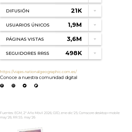
21K
DIFUSIÓN
1,9M
USUARIOS ÚNICOS
3,6M
PÁGINAS VISTAS
498K
SEGUIDORES RRSS
https://viajes.nationalgeographic.com.es/
Conoce a nuestra comunidad digital
Fuentes: EGM, 2º Año Móvil 2026; OJD, ene-dic'25; Comscore desktop+mobile
may'26; RR.SS. may'26