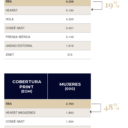
19%
RBA
6.206
HEARST
5.194
HOLA
4.325
CONDÉ NAST
3.401
PRENSA IBÉRICA
3.149
UNIDAD EDITORIAL
1.916
ZINET
572
COBERTURA
MUJERES
PRINT
(000)
(EGM)
48%
RBA
2.764
HEARST MAGAZINES
1.863
CONDÉ NAST
1.264