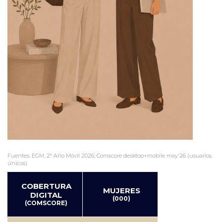
Fuentes: EGM, 2º Año Móvil 2026; Comscore desktop+mobile may'26 (usuarios
únicos)
COBERTURA
MUJERES
DIGITAL
(000)
(COMSCORE)