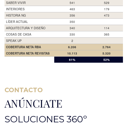
SABER VIVIR
541
529
INTERIORES
463
179
HISTORIA NG
356
473
LÍDER ACTUAL
350
ARQUITECTURA Y DISEÑO
340
114
COSAS DE CASA
330
365
SPEAK UP
2
COBERTURA NETA RBA
6.206
2.764
COBERTURA NETA REVISTAS
10.113
5.320
OCULTO
61%
52%
CONTACTO
ANÚNCIATE
SOLUCIONES 360º