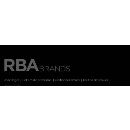
Aviso legal
Política de privacidad
Gestionar Cookies
Política de cookies
 Canal ético
Marcas
ARQUITECTURA Y DISEÑO
CASA & DESIGN
CASAS DE CAMPO
CLARA
COCINA FÁCIL
COCINA FÁCIL WEB