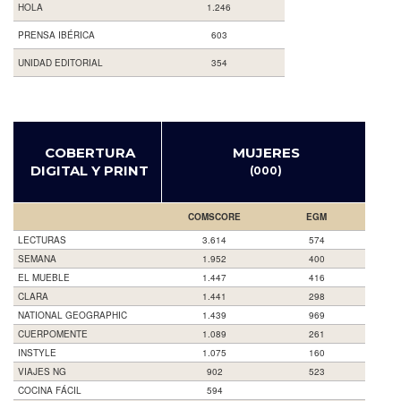
HOLA
1.246
PRENSA IBÉRICA
603
UNIDAD EDITORIAL
354
COBERTURA
MUJERES
DIGITAL Y PRINT
(000)
COMSCORE
EGM
LECTURAS
3.614
574
SEMANA
1.952
400
EL MUEBLE
1.447
416
CLARA
1.441
298
NATIONAL GEOGRAPHIC
1.439
969
CUERPOMENTE
1.089
261
INSTYLE
1.075
160
VIAJES NG
902
523
COCINA FÁCIL
594