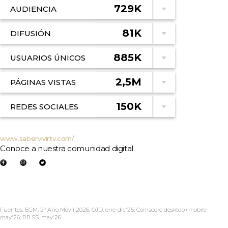
729K
AUDIENCIA
81K
DIFUSIÓN
885K
USUARIOS ÚNICOS
2,5M
PÁGINAS VISTAS
150K
REDES SOCIALES
www.sabervivirtv.com/
Conoce a nuestra comunidad digital
Fuentes: EGM, 2º Año Móvil 2026; OJD, ene-dic'25; Comscore desktop+mobile
may'26; RR.SS. may'26