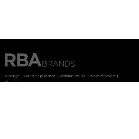
Aviso legal
Política de privacidad
Gestionar Cookies
Política de cookies
 Canal ético
Marcas
ARQUITECTURA Y DISEÑO
CASA & DESIGN
CASAS DE CAMPO
CLARA
COCINA FÁCIL
COCINA FÁCIL WEB
COSAS DE CASA
CUERPOMENTE
EL JUEVES
EL MUEBLE