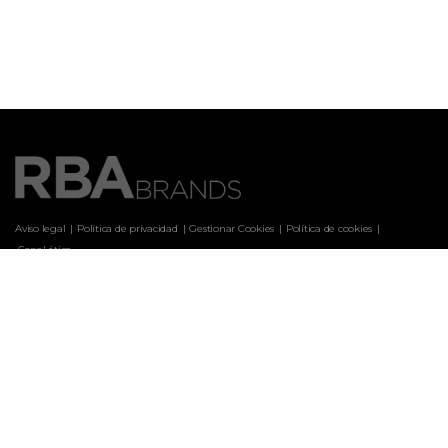
Aviso legal
Política de privacidad
Gestionar Cookies
Política de cookies
 Canal ético
Marcas
ARQUITECTURA Y DISEÑO
CASA & DESIGN
CASAS DE CAMPO
CLARA
COCINA FÁCIL
COCINA FÁCIL WEB
COSAS DE CASA
CUERPOMENTE
EL JUEVES
EL MUEBLE
HISTORIA NATIONAL GEOGRAPHIC
HISTORIA NG PORTUGAL